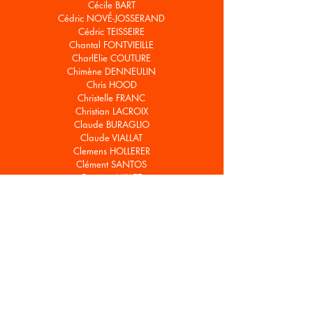
Cécile BART
Cédric NOVÉ-JOSSERAND
Cédric TEISSEIRE
Chantal FONTVIEILLE
CharlElie COUTURE
Chimène DENNEULIN
Chris HOOD
Christelle FRANC
Christian LACROIX
Claude BURAGLIO
Claude VIALLAT
Clemens HOLLERER
Clément SANTOS
Damien MILLET
Delphine CARAZ
Denis CASTELLAS
Dimitri MALLET
ELZEVIR
Emmelene LANDON
Estelle JOURDAIN
Fabio VISCOGLIOSI
Florian PUGNAIRE
Franck CHALENDARD
François MORELLET