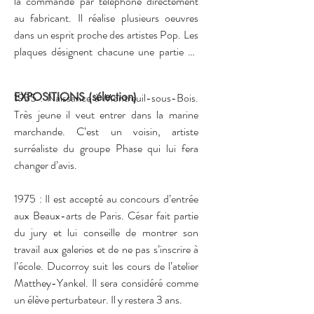
la commande par téléphone directement 
au fabricant. Il réalise plusieurs oeuvres 
dans un esprit proche des artistes Pop. Les 
plaques désignent chacune une partie de 
l’objet global qui mises bout à bout, 
recomposent la forme de cet objet. 

EXPOSITIONS (sélection)
1955 : Naissance à Montreuil-sous-Bois. 
Très jeune il veut entrer dans la marine 
marchande. C’est un voisin, artiste 
En 1985, il expose à New York pour la 
surréaliste du groupe Phase qui lui fera 
première fois, à la galerie Emily Harvey, qui 
changer d’avis. 

défend principalement des artistes du 
mouvement Fluxus. À Paris l’année 
1975 : Il est accepté au concours d’entrée 
suivante, il présente ses oeuvres à la Galerie 
aux Beaux-arts de Paris. César fait partie 
Polaris. Joël Ducorroy retourne à New 
du jury et lui conseille de montrer son 
York en 1987 pour une nouvelle exposition 
travail aux galeries et de ne pas s’inscrire à 
personnelle et rencontre à cette occasion, 
l’école. Ducorroy suit les cours de l’atelier 
Andy Warhol. 

Matthey-Yankel. Il sera considéré comme 
un élève perturbateur. Il y restera 3 ans. 
