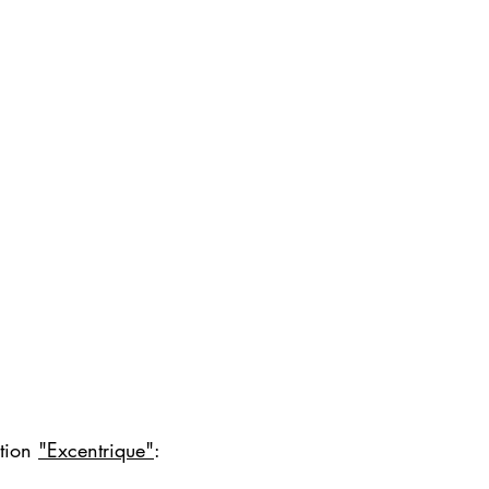
ition
"Excentrique"
: