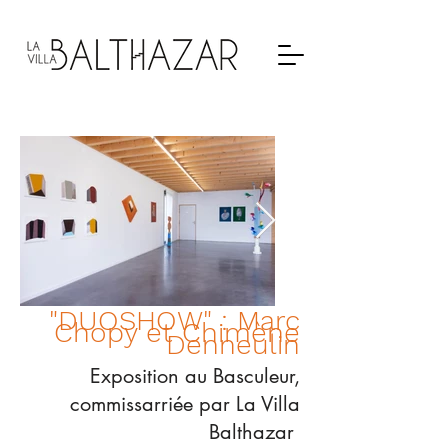
"DUOSHOW" : Marc
Chopy et Chimène
Denneulin
Exposition au Basculeur,
commissarriée par La Villa
Balthazar