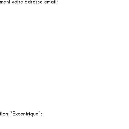
lement votre adresse email:
ition
"Excentrique"
: