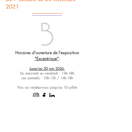
2021
Horaires d'ouverture de
l'exposition
"Excentrique"
:
Jusqu'au 20 juin 2026:
Du mercredi au vendredi : 14h-18h
Les samedis : 10h-12h / 14h-18h
Puis sur rendez-vous jusqu'au 10 juillet
La Villa Balthazar
Galerie d'art contemporain
3, place Louis Le Cardonnel
26000 Valence